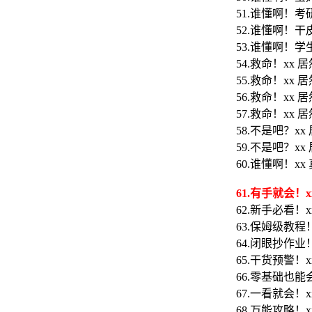
51.谁懂啊！考
52.谁懂啊！干
53.谁懂啊！学
54.救命！xx
55.救命！xx
56.救命！xx
57.救命！xx
58.不是吧？x
59.不是吧？x
60.谁懂啊！x
61.有手就会！
62.新手必看！
63.保姆级教程
64.闭眼抄作业
65.干货预警！
66.零基础也能
67.一看就会！
68.万能攻略！