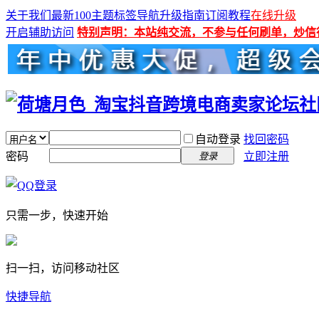
关于我们
最新100主题
标签导航
升级指南
订阅教程
在线升级
开启辅助访问
特别声明：本站纯交流，不参与任何刷单，炒信
自动登录
找回密码
密码
立即注册
登录
只需一步，快速开始
扫一扫，访问移动社区
快捷导航