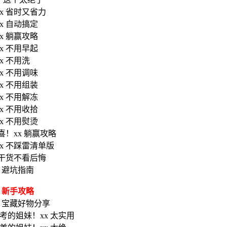
xx 省时又省力
xx 自动搞定
xx 躺赢攻略
xx 不用早起
x 不用洗
xx 不用调味
xx 不用组装
xx 不用解冻
xx 不用收拾
xx 不用熨烫
狂喜！xx 躺赢攻略
xx 不踩雷清单版
x 干货不看后悔
x 避坑指南
x 新手攻略
xx 宝藏好物分享
备考的姐妹！xx 太实用