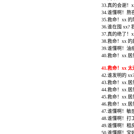
33.真的会谢！
34.谁懂啊！熬
35.救命！xx
36.谁在囤 xx
37.真的绝了！
38.救命！xx
39.谁懂啊！油
40.救命！xx
41.救命！xx
42.谁发明的 x
43.救命！xx
44.救命！xx
45.救命！xx
46.救命！xx
47.谁懂啊！敏
48.谁懂啊！打
49.谁懂啊！租
50.谁懂啊！宝