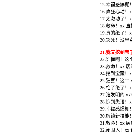
15.幸福感爆棚
16.疯狂心动！
17.太激动了！
18.救命！xx
19.真的绝了！
20.哭死！没早点
21.我又挖到宝
22.谁懂啊！这
23.救命！xx
24.挖到宝藏！
25.狂喜！这个
26.绝了绝了！
27.谁发明的 x
28.惊到失语！
29.幸福感爆棚
30.解锁新技能
31.救命！xx 
32.闭眼入！xx