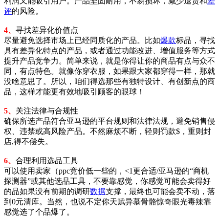
利润又能吸引用户。产品坚固耐用，不易损坏，减少退货和
差
评
的风险。
4、
寻找差异化价值点
尽量避免选择市场上已经同质化的产品。比如
爆款
标品，寻找
具有差异化特点的产品，或者通过功能改进、增值服务等方式
提升产品竞争力。简单来说，就是你得让你的商品有点与众不
同，有点特色。就像你穿衣服，如果跟大家都穿得一样，那就
没啥意思了。所以，咱们得选那些有独特设计、有创新点的商
品，这样才能更有效地吸引顾客的眼球！
5、
关注法律与合规性
确保所选产品符合亚马逊的平台规则和法律法规，避免销售侵
权、违禁或高风险产品。不然麻烦不断，轻则罚款$，重则封
店,得不偿失。
6、
合理利用选品工具
可以使用卖家（ppc竞价低一些的，<1更合适/亚马逊的“商机
探测器”或其他选品工具，不要靠感觉，你感觉可能会卖得好
的品如果没有前期的调研
数据
支撑，最终也可能会卖不动，落
到0元清库。当然，也说不定你天赋异慕骨骼惊奇眼光毒辣靠
感觉选了个品爆了。