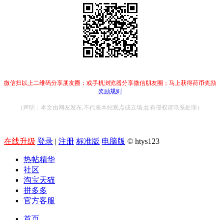
微信扫以上二维码分享朋友圈；或手机浏览器分享微信朋友圈；马上获得荷币奖励
奖励规则
（声明：本文由网友发布,不代表本站观点或立场,如有侵权请联系处理）
在线升级
登录
|
注册
标准版
电脑版
© htys123
热帖精华
社区
淘宝天猫
拼多多
官方客服
首页