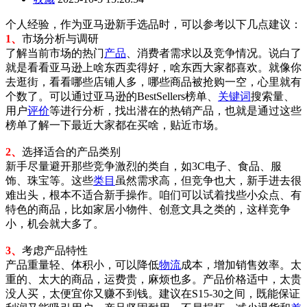
个人经验，作为亚马逊新手选品时，可以参考以下几点建议：
1、
市场分析与调研
了解当前市场的热门
产品
、消费者需求以及竞争情况。说白了
就是看看亚马逊上啥东西卖得好，啥东西大家都喜欢。就像你
去逛街，看看哪些店铺人多，哪些商品被抢购一空，心里就有
个数了。可以通过亚马逊的BestSellers榜单、
关键词
搜索量、
用户
评价
等进行分析，找出潜在的热销产品，也就是通过这些
榜单了解一下最近大家都在买啥，贴近市场。
2、
选择适合的产品类别
新手尽量避开那些竞争激烈的类自，如3C电子、食品、服
饰、珠宝等。这些
类目
虽然需求高，但竞争也大，新手进去很
难出头，根本不适合新手操作。咱们可以试着找些小众点、有
特色的商品，比如家居小物件、创意文具之类的，这样竞争
小，机会就大多了。
3、
考虑产品特性
产品重量轻、体积小，可以降低
物流
成本，增加销售效率。太
重的、太大的商品，运费贵，麻烦也多。产品价格适中，太贵
没人买，太便宜你又赚不到钱。建议在S15-30之间，既能保证