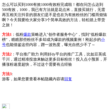
怎么可以买到1000有效1000有效粉完成啦！都在问怎么达到
500有效，1000，我已有方法就是花点米，直接买就行，无需
再互相关注抖音的朋友们是不是也在为有效粉丝的门槛而烦恼
啊？今天我要给大家分享3个简单高效的方法，轻松踏上带货
之旅！
方法1
：低粉
爆款
策略进入"创作者服务中心"，找到"低粉爆款
榜"，瞧瞧那些粉丝不多却成为爆款的视频案例！刚起步的
小
号
也能借鉴这些内容，蹭一波热度，曝光自然少不了～
方法2
：平台推广助力 利用好dy平台的推广工具，比如豆英或
千川，通过精准投放来触达更多目标粉丝！投入点小预算，开
播涨粉速度超快，不过这个需要有点经验
方法3
:
游客，如果您要查看本帖隐藏内容请
回复