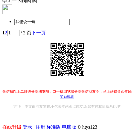
学习一下啊啊 啊
1
2
/ 2 页
下一页
微信扫以上二维码分享朋友圈；或手机浏览器分享微信朋友圈；马上获得荷币奖励
奖励规则
（声明：本文由网友发布,不代表本站观点或立场,如有侵权请联系处理）
在线升级
登录
|
注册
标准版
电脑版
© htys123