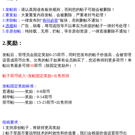
1.发帖前：
请认真阅读各板块规则，否则您的帖子可能会被删除！
2.重复贴：
大量重复内容发帖，会被删除，严重者封号处理！
3.求助帖：
一律发布到“
有问必答
”板块，否则删帖不通知！
4.
违规
贴：
广告，病毒，辱骂诋毁等不以事实为依据的帖子一律封号处理！
5.非原创帖：
纯转载，无用，烂帖，等非原创资源，一律直接删除不通知！
2.奖励：
发帖后，管理员会固定奖励0-25荷币，同时您发布的帖子价值高，会被管理
设置成荷币出售。出售的帖子如果有会员购买了，您还将得到更多荷币！单
帖出售最多可得
30
荷币（除固定奖励外）！
帖子荷币收入=发帖固定奖励+出售所得
发帖固定奖励标准：
普通贴---------奖励：0-8荷币
精华帖
---------
奖励：9-14荷币
荷币帖
---------
奖励：15-25
荷币+出售所得
投稿要求：
1.支持原创帖子，将获得更高奖励
2.帖子里面尽量说明技术的时效性和价值量，我们会根据价值设置荷币出