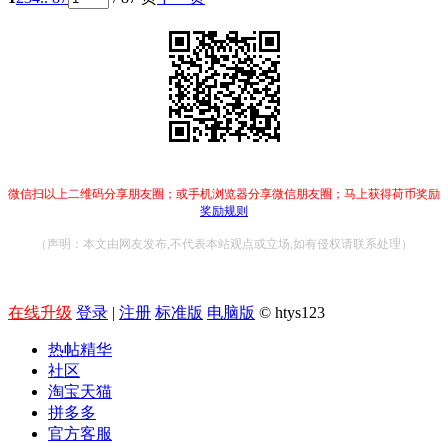
微信扫以上二维码分享朋友圈；或手机浏览器分享微信朋友圈；马上获得荷币奖励
奖励规则
（声明：本文由网友发布,不代表本站观点或立场,如有侵权请联系处理）
在线升级
登录
|
注册
标准版
电脑版
© htys123
热帖精华
社区
淘宝天猫
拼多多
官方客服