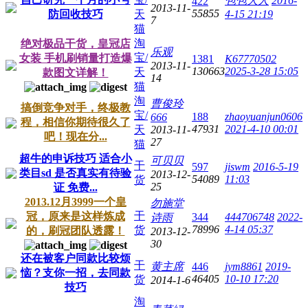
包包大人
2016-
422
2013-11-
55855
防回收技巧
天
4-15 21:19
7
猫
淘
绝对极品干货，皇冠店
乐观
宝/
女装 手机刷销量打造爆
1381
K67770502
2013-11-
130663
2025-3-28 15:05
天
款图文详解！
14
猫
淘
曹俊玲
搞倒竞争对手，终极教
宝/
188
zhaoyuanjun0606
666
程，相信你期待很久了
47931
2021-4-10 00:01
天
2013-11-
吧！现在分...
27
猫
超牛的申诉技巧 适合小
可贝贝
干
597
jiswm
2016-5-19
类目sd 是否真实有待验
2013-12-
54089
11:03
货
25
证 免费...
2013.12月3999一个皇
勿施堂
干
冠，原来是这样炼成
344
444706748
2022-
诗雨
78996
4-14 05:37
货
的，刷冠团队透露！
2013-12-
30
还在被客户同款比较烦
干
黄主席
446
jym8861
2019-
恼？支你一招，去同款
46405
10-10 17:20
货
2014-1-6
技巧
淘