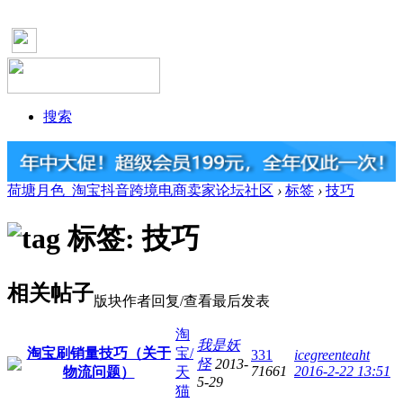
搜索
荷塘月色_淘宝抖音跨境电商卖家论坛社区
›
标签
›
技巧
标签: 技巧
相关帖子
版块
作者
回复/查看
最后发表
淘
我是妖
淘宝刷销量技巧（关于
宝/
331
icegreenteaht
怪
2013-
71661
2016-2-22 13:51
物流问题）
天
5-29
猫