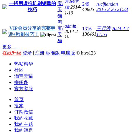
青菜绿
一招用虚拟机刷销量的
宝/
249
rucijiandan
绿
2014-
40805
2016-2-26 21:33
技巧
天
1-10
猫
淘
admin
VIP会员分享的完整申
宝/
三尺浪
2024-4-7
1316
2014-2-
136461
诉+秒刷技巧！
天
11:53
10
猫
更多...
在线升级
登录
|
注册
标准版
电脑版
© htys123
热帖精华
社区
淘宝天猫
拼多多
官方客服
首页
搜索
订阅微信
我的收藏
我的主题
我的消息