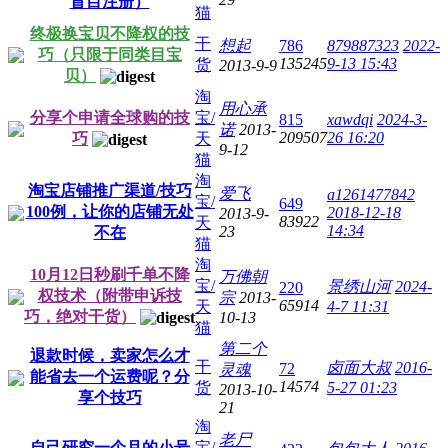
盲目注册）
猫
终极换宝贝不降权的技
干
想起
786
879887323
2022-
巧（只限于同类目宝
135245
9-13 15:43
货
2013-9-9
贝）
淘
用心承
分享个申请全球购的技
宝/
815
xawdqi
2024-3-
诺
2013-
209507
26 16:20
巧
天
9-12
猫
淘
淘宝店铺推广渠道/技巧
爱飞
a1261477842
宝/
649
100例，让你的店铺无处
2018-12-18
2013-9-
83922
天
14:34
23
不在
猫
淘
10月12日秒刷千单不降
万佛朝
宝/
景绣山河
2024-
220
权技术（附带申诉技
宗
2013-
65914
天
4-7 11:31
巧，绝对干货）
10-13
猫
第二个
退款时候，卖家怎么才
干
卤面大叔
2016-
72
灵魂
能省去一个运费呢？分
14574
货
5-27 01:23
2013-10-
享个技巧
21
淘
老尸
自己研究一个月的小号
宝/