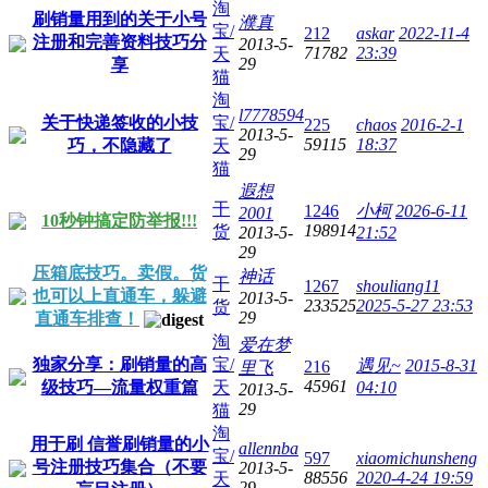
淘
刷销量用到的关于小号
濮真
宝/
212
askar
2022-11-4
注册和完善资料技巧分
2013-5-
71782
23:39
天
29
享
猫
淘
l7778594
关于快递签收的小技
宝/
225
chaos
2016-2-1
2013-5-
59115
18:37
巧，不隐藏了
天
29
猫
遐想
干
1246
小柯
2026-6-11
2001
10秒钟搞定防举报!!!
198914
货
2013-5-
21:52
29
压箱底技巧。卖假。货
神话
干
1267
shouliang11
也可以上直通车，躲避
2013-5-
233525
2025-5-27 23:53
货
29
直通车排查！
淘
爱在梦
独家分享：刷销量的高
宝/
遇见~
2015-8-31
216
里飞
45961
级技巧—流量权重篇
天
04:10
2013-5-
29
猫
淘
用于刷 信誉刷销量的小
allennba
宝/
597
xiaomichunsheng
号注册技巧集合（不要
2013-5-
88556
2020-4-24 19:59
天
29