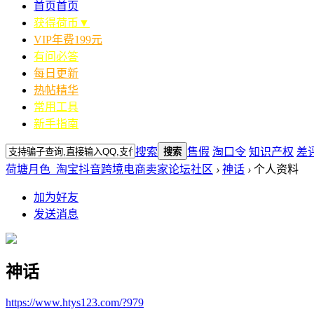
首页
首页
获得荷币▼
VIP年费199元
有问必答
每日更新
热帖精华
常用工具
新手指南
搜索
售假
淘口令
知识产权
差
搜索
荷塘月色_淘宝抖音跨境电商卖家论坛社区
›
神话
›
个人资料
加为好友
发送消息
神话
https://www.htys123.com/?979