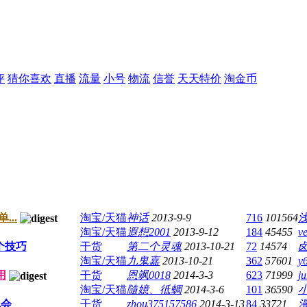
评
猜你喜欢
直播
流量
小号
物流
信誉
天天特价
淘金币
..
淘宝/天猫
神话
2013-9-9
716
101564
淘宝/天猫
遐想2001
2013-9-12
184
45455
ve
个技巧
干货
第二个灵魂
2013-10-21
72
14574
淘宝/天猫
九鬼嘉
2013-10-21
362
57601
y
用
干货
恩飒0018
2014-3-3
623
71999
j
淘宝/天猫
隨嬑、彽蜩
2014-3-6
101
36590
机会
干货
zhou375157586
2014-3-13
84
33721