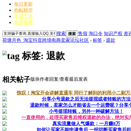
每日更新
热帖精华
常用工具
新手指南
搜索
售假
淘口令
知识产权
差
搜索
荷塘月色_淘宝抖音跨境电商卖家论坛社区
›
标签
›
退款
标签: 退款
相关帖子
版块
作者
回复/查看
最后发表
惊叹！淘宝开会讲解直通车 同行了解到的利用小二刷万单.
分享小号退款之后无法提现或者转账的方法
退款时候，卖家怎么才能省去一个运费呢？分享
小号提现转账，另外一种破解方法！
一直使用的，处理买家售后维权退款的办法，绝对实
真实流量做人气爆款；一月赚8万
如何让买家不能申请售后 一招切断买家售后