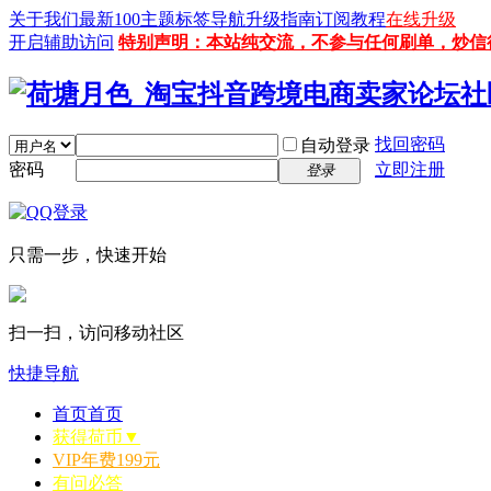
关于我们
最新100主题
标签导航
升级指南
订阅教程
在线升级
开启辅助访问
特别声明：本站纯交流，不参与任何刷单，炒信
找回密码
自动登录
密码
立即注册
登录
只需一步，快速开始
扫一扫，访问移动社区
快捷导航
首页
首页
获得荷币▼
VIP年费199元
有问必答