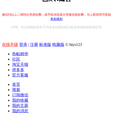
微信扫以上二维码分享朋友圈；或手机浏览器分享微信朋友圈；马上获得荷币奖励
奖励规则
（声明：本文由网友发布,不代表本站观点或立场,如有侵权请联系处理）
在线升级
登录
|
注册
标准版
电脑版
© htys123
热帖精华
社区
淘宝天猫
拼多多
官方客服
首页
搜索
订阅微信
我的收藏
我的主题
我的消息