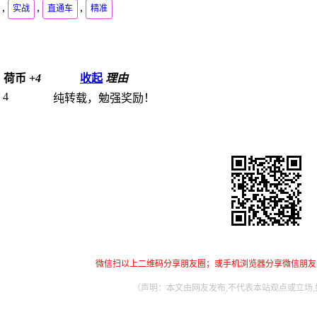
,
,
,
实战
直通车
精准
荷币
+4
收起
理由
 4
纯转载，勉强奖励！
微信扫以上二维码分享朋友圈；或手机浏览器分享微信朋友
（声明：本文由网友发布,不代表本站观点或立场