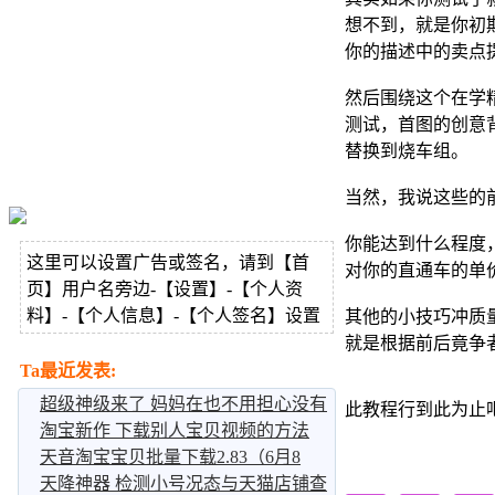
想不到，就是你初
你的描述中的卖点
然后围绕这个在学
测试，首图的创意
替换到烧车组。
当然，我说这些的
你能达到什么程度
这里可以设置广告或签名，请到【首
对你的直通车的单
页】用户名旁边-【设置】-【个人资
料】-【个人信息】-【个人签名】设置
其他的小技巧冲质
就是根据前后竟争
Ta最近发表:
超级神级来了 妈妈在也不用担心没有
此教程行到此为止
爆款了
淘宝新作 下载别人宝贝视频的方法
天音淘宝宝贝批量下载2.83（6月8
号）
天降神器 检测小号况态与天猫店铺查