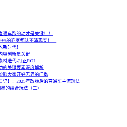
直通车跑的动才是关键！！
99%的商家都认不清现实！！
入新时代！
内容创新是关键
材迭代-打正ROI
功的关键要素深度解析
检验大家开好无界的门槛
日记】：2025年改版后的直通车主流玩法
明星的组合玩法（二）