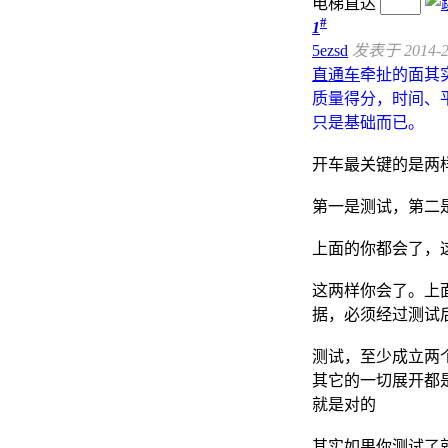
电梯直达
#
1
5ezsd
发表于 2014-2-
直通车
牵扯的面其
质量得分，时间、
只是基础而已。
开车最关键的是两
第一是测试，第二
上面的你都会了，
这两样你会了。上
据，必须经过测试
测试，至少成立两
其它的一切展开都
就是对的
其实如果你测试了