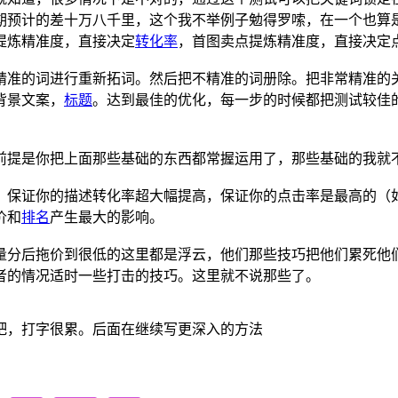
期预计的差十万八千里，这个我不举例子勉得罗嗦，在一个也算
提炼精准度，直接决定
转化率
，首图卖点提炼精准度，直接决定
精准的词进行重新拓词。然后把不精准的词册除。把非常精准的
背景文案，
标题
。达到最佳的优化，每一步的时候都把测试较佳
前提是你把上面那些基础的东西都常握运用了，那些基础的我就
，保证你的描述转化率超大幅提高，保证你的点击率是最高的（
价和
排名
产生最大的影响。
量分后拖价到很低的这里都是浮云，他们那些技巧把他们累死他
者的情况适时一些打击的技巧。这里就不说那些了。
吧，打字很累。后面在继续写更深入的方法