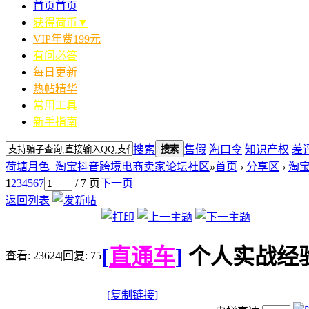
首页
首页
获得荷币▼
VIP年费199元
有问必答
每日更新
热帖精华
常用工具
新手指南
搜索
售假
淘口令
知识产权
差
搜索
荷塘月色_淘宝抖音跨境电商卖家论坛社区
»
首页
›
分享区
›
淘宝
1
2
3
4
5
6
7
/ 7 页
下一页
返回列表
[
直通车
]
个人实战经
查看:
23624
|
回复:
75
[复制链接]