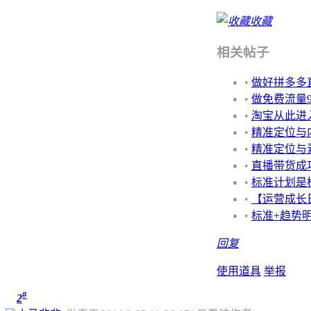
收藏
相关帖子
•
做好拼多多
•
做免费流量
•
淘宝从此进
•
精准定位与
•
精准定位与素
•
直播带货成
•
标准计划是
•
【运营成长
•
标准+趋势
回复
使用道具
举报
#
2