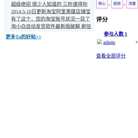
,
,
询 可遇
超级绝招 很少人知道的 三秒速得你
核心
经验
流量
要想的淘
2014-5-10日更新淘宝阿里黑碟店铺宝
贝下载
有了这个，您的淘宝账号状况一目了
评分
然，淘宝
淘小白自动发货软件最新版破解 刷信
誉自动
参与人数
1
更多Ta的好帖>>
+
admin
查看全部评分