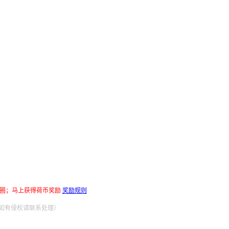
圈；马上获得荷币奖励
奖励规则
,如有侵权请联系处理）