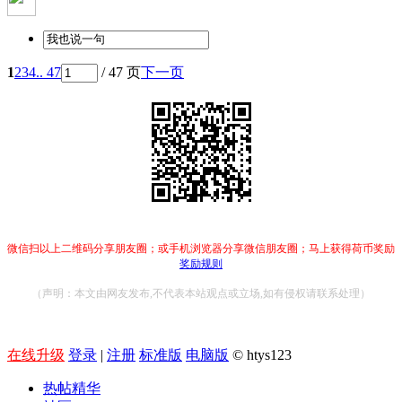
1
2
3
4
.. 47
/ 47 页
下一页
微信扫以上二维码分享朋友圈；或手机浏览器分享微信朋友圈；马上获得荷币奖励
奖励规则
（声明：本文由网友发布,不代表本站观点或立场,如有侵权请联系处理）
在线升级
登录
|
注册
标准版
电脑版
© htys123
热帖精华