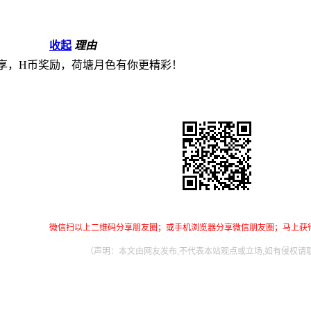
收起
理由
享，H币奖励，荷塘月色有你更精彩！
微信扫以上二维码分享朋友圈；或手机浏览器分享微信朋友圈；马上获
（声明：本文由网友发布,不代表本站观点或立场,如有侵权请