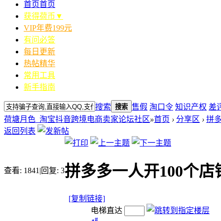
首页
首页
获得荷币▼
VIP年费199元
有问必答
每日更新
热帖精华
常用工具
新手指南
搜索
售假
淘口令
知识产权
差
搜索
荷塘月色_淘宝抖音跨境电商卖家论坛社区
»
首页
›
分享区
›
拼
返回列表
拼多多一人开100个店
查看:
1841
|
回复:
3
[复制链接]
电梯直达
#