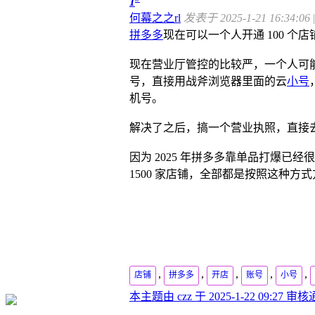
1
何幕之之rl
发表于 2025-1-21 16:34:06
|
拼多多
现在可以一个人开通 100 
现在营业厅管控的比较严，一个人可能
号，直接用战斧浏览器里面的云
小号
机号。
解决了之后，搞一个营业执照，直接
因为 2025 年拼多多靠单品打爆已
1500 家店铺，全部都是按照这种方
,
,
,
,
,
店铺
拼多多
开店
账号
小号
本主题由 czz 于 2025-1-22 09:27 审