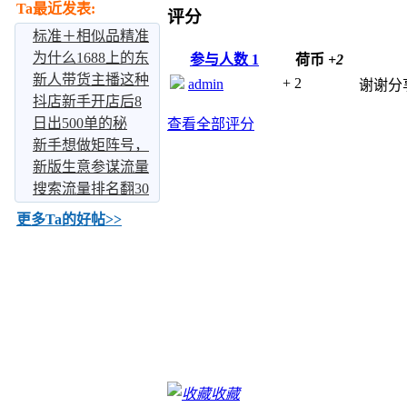
Ta最近发表:
评分
标准＋相似品精准
打标，电商运营
为什么1688上的东
参与人数
1
荷币
+2
西都在涨价？有没
新人带货主播这种
+ 2
admin
谢谢分
有发现
情况该怎么办呀
抖店新手开店后8
个基础设置你得做
日出500单的秘
查看全部评分
好
密，这些国家小众
新手想做矩阵号，
品类正爆发
如何打造TikTok矩
新版生意参谋流量
阵号？
分析。
搜索流量排名翻30
倍。
更多Ta的好帖>>
收藏