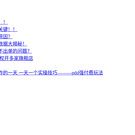
！！
关键！！
原因？
数据大揭秘！
不出单的问题？
授权开多家旗舰店
作的一天 一天一个实操技巧———pdd强付费玩法