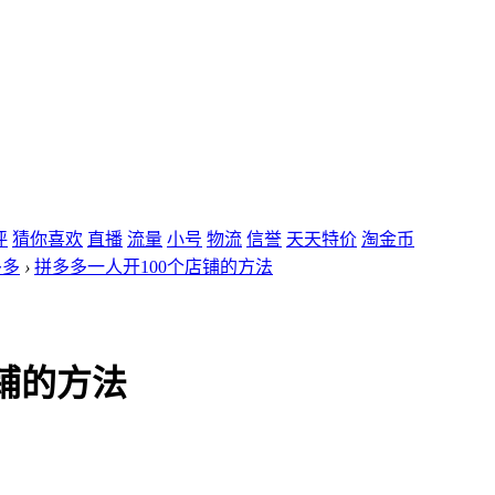
评
猜你喜欢
直播
流量
小号
物流
信誉
天天特价
淘金币
多多
›
拼多多一人开100个店铺的方法
铺的方法