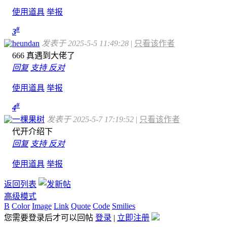
使用道具
举报
#
3
heundan
发表于 2025-5-5 11:49:28
|
只看该作者
666 真遇到大佬了
回复
支持
反对
使用道具
举报
#
4
一棵果树
发表于 2025-5-7 17:19:52
|
只看该作者
代开介绍下
回复
支持
反对
使用道具
举报
返回列表
高级模式
B
Color
Image
Link
Quote
Code
Smilies
您需要登录后才可以回帖
登录
|
立即注册