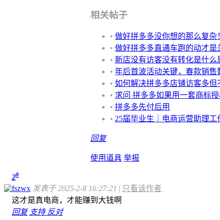
相关帖子
•
做好拼多多没你想的那么复杂
•
做好拼多多直通车跑的动才是
•
新店没有访客没有转化是什么
•
年后首波活动关键，春款销售
•
如何解决拼多多店铺访客多但
•
求问 拼多多如果用一套商标
•
拼多多先付后用
•
25届毕业生｜电商运营助理工
回复
使用道具
举报
#
2
fszwx
发表于 2025-2-8 16:27:21
|
只看该作者
这才是真电商，才能赚到大钱啊
回复
支持
反对