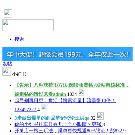
搜索
发帖
小红书
【告示】八种获荷币方法(阅读收费帖)/发帖审核标准，
被删帖的请过来看
admin
1034
起号别再日更，盘活【搜索流量】流量翻10倍！
123457227
4
3步做出爆单的商品笔记
驳论王洪qa
32
你的小红书挂车只有几十个小眼睛？
更强
3
开薯店一拖三玩法，爆单更快规避80%限流！
彭832
9