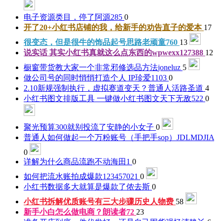
电子资源类目，停了
阿源285
0
开了20+小红书店铺的我，给新手的劝告
直子的爱本
17
很变态，但是很牛的饰品起号思路
老顽童760
13
说实话 其实小红书真就这么点东西的
wpwexx127388
12
橱窗带货教大家一个非常邪修选品方法
joneluz
5
做公司号的同时悄悄打造个人 IP
珍爱1103
0
2.10新规强制执行，虚拟赛道变天？普通人活路
圣道
4
小红书图文排版工具 一键做小红书图文
天下无敌522
0
聚光预算300就别投流了
安静的小女子
0
普通人如何做起一个万粉账号（手把手sop）
JDLMDJIA
0
详解为什么商品流跑不动
海田1
0
如何把流水账拍成爆款
123457021
0
小红书数据多大就算是爆款了
侬去斯
0
小红书拆解优质账号有三大步骤
历史人物费
58
新手小白怎么做电商？
朗读者72
23