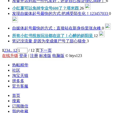
准备开店到底一件代发好，还是自己囤货强
忆清静丫
6
小红薯可以免掉专业号600了？
塔米酉
26
发现自媒体起号最快的方式:把感受陌生化！
123457033
0
自媒体起号最快的方式：直接站在新身份里
张永峰
0
所有小红书投放玩法都在这了！
心醉的斜阳呈
12
笔记没流量 是因为变成僵尸号了
甜心猫舍
3
1
2
3
4
.. 12
/ 12 页
下一页
在线升级
登录
|
注册
标准版
电脑版
© htys123
热帖精华
社区
淘宝天猫
拼多多
官方客服
首页
搜索
订阅微信
我的收藏