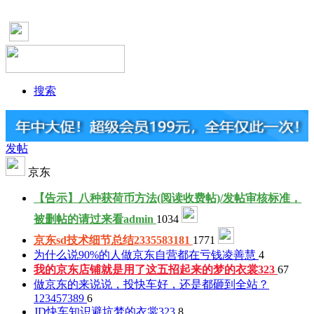
搜索
发帖
京东
【告示】八种获荷币方法(阅读收费帖)/发帖审核标准，
被删帖的请过来看
admin
1034
京东sd技术细节总结
2335583181
1771
为什么说90%的人做京东自营都在亏钱
凌善慧
4
我的京东店铺就是用了这五招起来的
梦的衣裳323
67
做京东的来说说，投快车好，还是都砸到全站？
123457389
6
JD快车知识避坑
梦的衣裳323
8