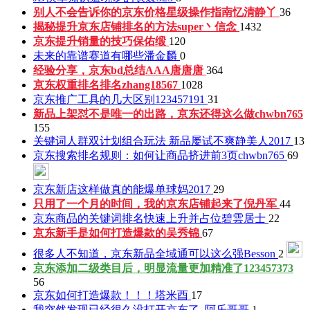
别人不会告诉你的京东价格星级操作指南
忆清静丫
36
揭秘提升京东店铺排名的方法
super丶信念
1432
京东提升销量的技巧
保佑缎
120
未来的靠谱赛道有哪些
潘金麟
0
经验分享，京东bd总结
AAA唐唐唐
364
京东权重排名排名
zhang18567
1028
京东推广工具的几大区别
123457191
31
新品上架怼不是唯一的出路，京东还得这么做
chwbn765
155
关键词人群双计划组合玩法 新品屡试不爽
静美人2017
13
京东搜索排名规则：如何让商品挤进前3页
chwbn765
69
京东新店这样做真的能爆单
球妈2017
29
只用了一个月的时间，我的京东店铺起来了
倪丹军
44
京东商品的关键词排名快速上升并占位
碧雲居士
22
京东新手是如何打造爆款的
吴秀锦
67
很多人不知道，京东新品全域通可以这么强
Besson
2
京东添加二级类目后，明显流量更加精准了
123457373
56
京东如何打造爆款！！！
塔米酉
17
我突然发现已经很久没打开京东了
_阿乐哥哥
1