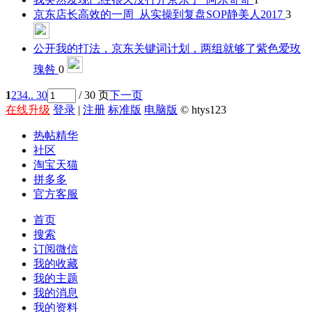
京东店长高效的一周_从实操到复盘SOP
静美人2017
3
公开我的打法，京东关键词计划，两组就够了
紫色爱玫
瑰咎
0
1
2
3
4
.. 30
/ 30 页
下一页
在线升级
登录
|
注册
标准版
电脑版
© htys123
热帖精华
社区
淘宝天猫
拼多多
官方客服
首页
搜索
订阅微信
我的收藏
我的主题
我的消息
我的资料