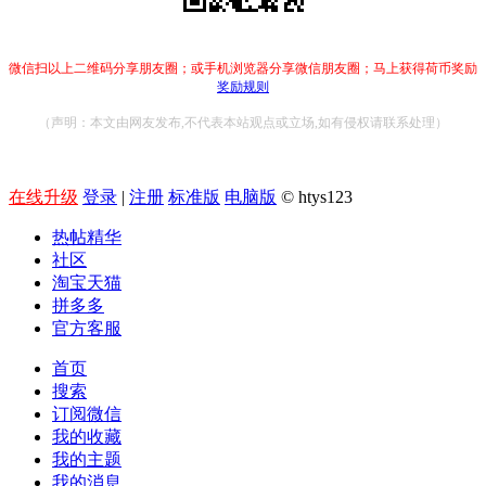
微信扫以上二维码分享朋友圈；或手机浏览器分享微信朋友圈；马上获得荷币奖励
奖励规则
（声明：本文由网友发布,不代表本站观点或立场,如有侵权请联系处理）
在线升级
登录
|
注册
标准版
电脑版
© htys123
热帖精华
社区
淘宝天猫
拼多多
官方客服
首页
搜索
订阅微信
我的收藏
我的主题
我的消息