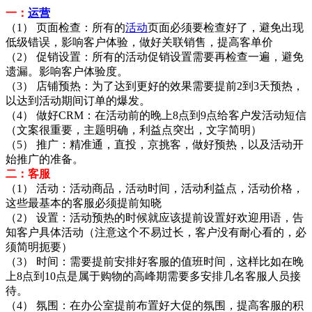
一：
运营
（1） 页面检查：所有的
活动
页面必须要检查好了，避免出现
低级错误，影响客户体验，做好关联销售，提高客单价
（2） 促销设置：所有的活动促销设置需要再检查一遍，避免
遗漏。影响客户体验度。
（3） 店铺预热：为了达到更好的效果需要提前2到3天预热，
以达到活动期间订单的爆发。
（4） 做好CRM：在活动前的晚上8点到9点给客户发活动短信
（文案很重要，主题明确，利益点突出，文字简明）
（5） 推广：精准通，直投，京挑客，做好预热，以及活动开
始推广的准备。
二：客服
（1） 活动：活动商品，活动时间，活动利益点，活动价格，
这些最基本的客服必须提前知晓
（2） 设置：活动预热的时候就应该提前设置好欢迎用语，告
知客户具体活动（注意这个不易过长，客户没有耐心看的，必
须简明扼要）
（3） 时间：需要提前安排好客服的值班时间，这样比如在晚
上8点到10点是属于购物的高峰期需要多安排几名客服人员接
待。
（4） 氛围：在办公室提前布置好大促的氛围，提高客服的积