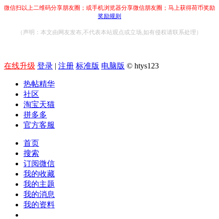
微信扫以上二维码分享朋友圈；或手机浏览器分享微信朋友圈；马上获得荷币奖励
奖励规则
（声明：本文由网友发布,不代表本站观点或立场,如有侵权请联系处理）
在线升级
登录
|
注册
标准版
电脑版
© htys123
热帖精华
社区
淘宝天猫
拼多多
官方客服
首页
搜索
订阅微信
我的收藏
我的主题
我的消息
我的资料
在线升级