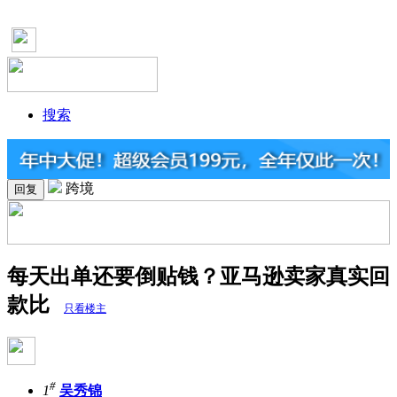
搜索
跨境
回复
每天出单还要倒贴钱？亚马逊卖家真实回
款比
只看楼主
#
1
吴秀锦