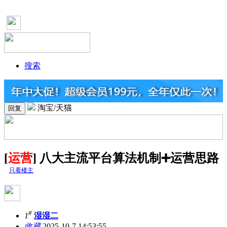
搜索
淘宝/天猫
回复
[
运营
] 八大主流平台算法机制➕运营思路
只看楼主
#
1
湿湿二
收藏
2025-10-7 14:53:55