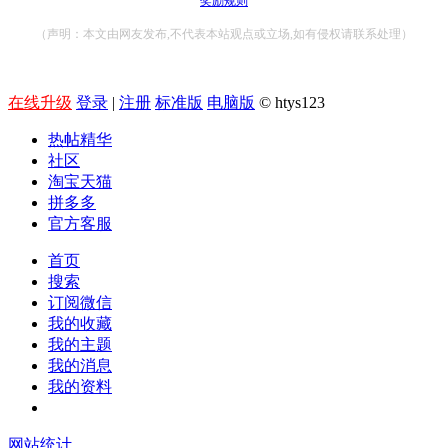
奖励规则
（声明：本文由网友发布,不代表本站观点或立场,如有侵权请联系处理）
在线升级
登录
|
注册
标准版
电脑版
© htys123
热帖精华
社区
淘宝天猫
拼多多
官方客服
首页
搜索
订阅微信
我的收藏
我的主题
我的消息
我的资料
在线升级
网站统计