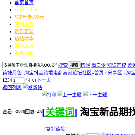
首页
首页
获得荷币▼
VIP年费199元
有问必答
每日更新
热帖精华
常用工具
新手指南
搜索
售假
淘口令
知识产权
差
搜索
荷塘月色_淘宝抖音跨境电商卖家论坛社区
»
首页
›
分享区
›
淘宝
1
2
3
4
/ 4 页
下一页
返回列表
[
关键词
]
淘宝新品期
查看:
3089
|
回复:
45
[复制链接]