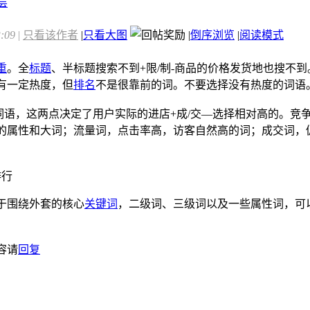
:09
|
只看该作者
|
只看大图
|
倒序浏览
|
阅读模式
：
重
。全
标题
、半标题搜索不到+限/制-商品的价格发货地也搜不到
有一定热度，但
排名
不是很靠前的词。不要选择没有热度的词语
词语，这两点决定了用户实际的进店+成/交—选择相对高的。
的属性和大词；流量词，点击率高，访客自然高的词；成交词，
排行
于围绕外套的核心
关键词
，二级词、三级词以及一些属性词，可
容请
回复