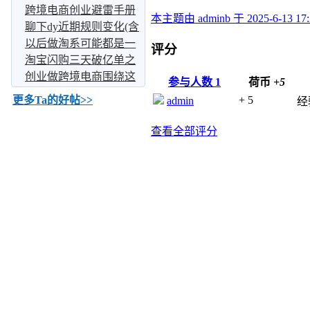
么
单？
跨境电商创业避雷手册
本主题由 adminb 于 2025-6-13 
聊下dy近期规则变化(含
细节）
以后做淘系可能都是一
评分
个流程了
淘宝闪购三天破亿单之
后，外卖格局变天了
创业做跨境电商围绕这
参与人数
1
荷币
+5
两个思路展开、让你的
+ 5
更多Ta的好帖>>
admin
经
查看全部评分