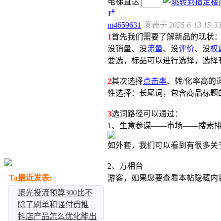
电梯直达
#
1
m4659631
发表于 2025-6-13 15:33
1
首先我们需要了解新品的现状
没销量、没
流量
、没
评价
、没
权
要选，标品可以进行选择，选择
2️
其次选择
点击率
、转/化率高的
性选择：长尾词，包含商品标题
3️
选词路径可以通过：
1、生意参谋——市场——搜素
如外套，我们可以看到有很多关
2、万相台——
Ta最近发表:
游客，如果您要查看本帖隐藏内
聚光投流预算300比不
投还痛苦！客资效果
除了刷单和强付费推
广，电商小卖家能做什
抖店产品怎么优化能出