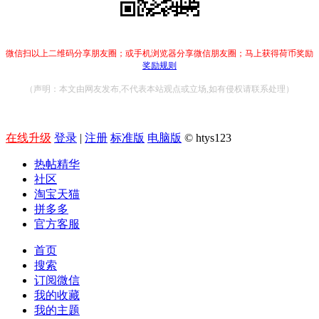
微信扫以上二维码分享朋友圈；或手机浏览器分享微信朋友圈；马上获得荷币奖励
奖励规则
（声明：本文由网友发布,不代表本站观点或立场,如有侵权请联系处理）
在线升级
登录
|
注册
标准版
电脑版
© htys123
热帖精华
社区
淘宝天猫
拼多多
官方客服
首页
搜索
订阅微信
我的收藏
我的主题