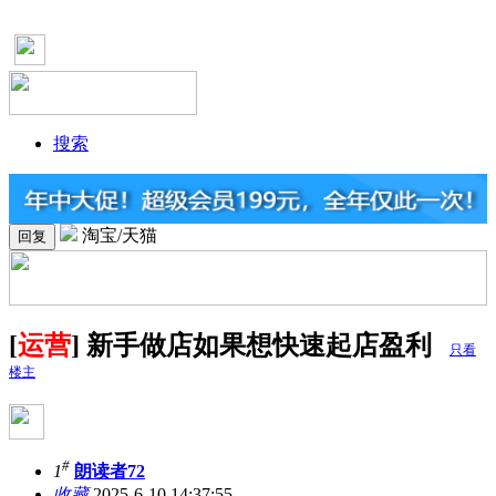
搜索
淘宝/天猫
回复
[
运营
] 新手做店如果想快速起店盈利
只看
楼主
#
1
朗读者72
收藏
2025-6-10 14:37:55