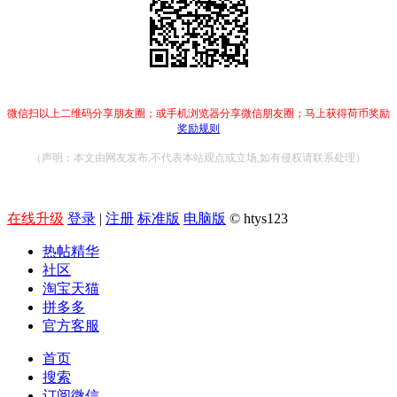
微信扫以上二维码分享朋友圈；或手机浏览器分享微信朋友圈；马上获得荷币奖励
奖励规则
（声明：本文由网友发布,不代表本站观点或立场,如有侵权请联系处理）
在线升级
登录
|
注册
标准版
电脑版
© htys123
热帖精华
社区
淘宝天猫
拼多多
官方客服
首页
搜索
订阅微信