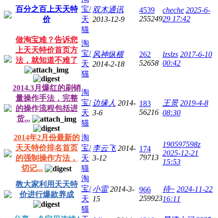
百分之百上天天特
宝/
双木通讯
4539
cheche
2025-6-
255249
29 17:42
价
天
2013-12-9
猫
做淘宝难？告诉您
淘
上天天特价首页方
宝/
风神纵横
262
lzslzs
2017-6-10
法，就知道不难了
52658
00:42
天
2014-2-18
猫
2014.3月爆红的刷销
淘
量操作手法，完整
宝/
边缘人
2014-
王景
2019-4-8
183
的操作流程包括进
56216
天
3-6
08:30
货...
猫
2014年2月份最新的
淘
190597598z
天天特价排名首页
宝/
李云飞
2014-
174
2025-12-21
79713
的强制操作方法，
天
3-12
15:53
切记...
猫
淘
教大家利用天天特
宝/
小雷
2014-3-
待~
2024-11-22
966
价进行爆款养成
259923
天
15
16:11
猫