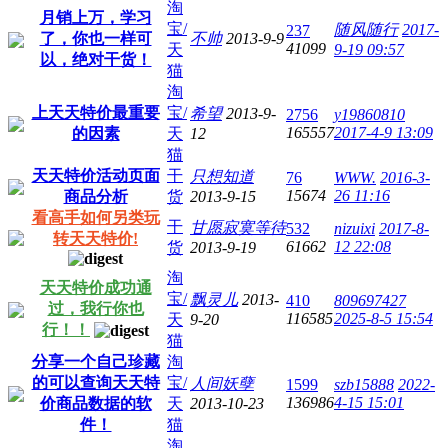
淘
月销上万，学习
宝/
随风随行
2017-
237
了，你也一样可
不帅
2013-9-9
41099
天
9-19 09:57
以，绝对干货！
猫
淘
上天天特价最重要
宝/
希望
2013-9-
2756
y19860810
165557
2017-4-9 13:09
的因素
天
12
猫
天天特价活动页面
干
只想知道
76
WWW.
2016-3-
15674
26 11:16
商品分析
货
2013-9-15
看高手如何另类玩
干
甘愿寂寞等待
532
nizuixi
2017-8-
转天天特价!
61662
12 22:08
货
2013-9-19
淘
天天特价成功通
宝/
飘灵儿
2013-
410
809697427
过，我行你也
116585
2025-8-5 15:54
天
9-20
行！！
猫
分享一个自己珍藏
淘
的可以查询天天特
宝/
人间妖孽
1599
szb15888
2022-
136986
4-15 15:01
价商品数据的软
天
2013-10-23
件！
猫
淘