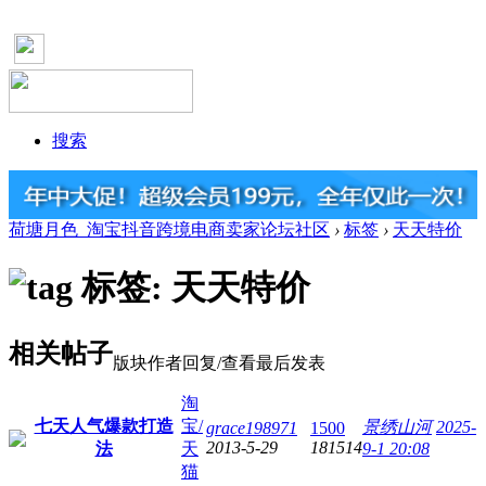
搜索
荷塘月色_淘宝抖音跨境电商卖家论坛社区
›
标签
›
天天特价
标签: 天天特价
相关帖子
版块
作者
回复/查看
最后发表
淘
七天人气爆款打造
宝/
景绣山河
2025-
grace198971
1500
2013-5-29
181514
法
天
9-1 20:08
猫