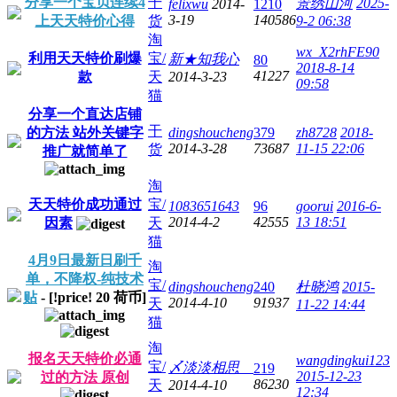
分享一个宝贝连续4
干
景绣山河
2025-
felixwu
2014-
1210
3-19
140586
上天天特价心得
货
9-2 06:38
淘
wx_X2rhFE90
利用天天特价刷爆
宝/
新★知我心
80
2018-8-14
41227
款
天
2014-3-23
09:58
猫
分享一个直达店铺
干
的方法 站外关键字
dingshoucheng
379
zh8728
2018-
2014-3-28
73687
11-15 22:06
货
推广就简单了
淘
天天特价成功通过
宝/
1083651643
96
goorui
2016-6-
2014-4-2
42555
13 18:51
因素
天
猫
4月9日最新日刷千
淘
单，不降权-纯技术
宝/
dingshoucheng
240
杜晓鸿
2015-
贴
- [!price!
20
荷币]
2014-4-10
91937
天
11-22 14:44
猫
淘
报名天天特价必通
wangdingkui123
宝/
〆淡淡相思ゞ
219
2015-12-23
过的方法 原创
86230
天
2014-4-10
12:34