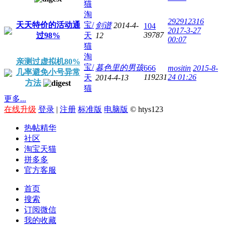
猫
淘
292912316
天天特价的活动通
宝/
剑谱
2014-4-
104
2017-3-27
39787
过98%
天
12
00:07
猫
淘
亲测过虚拟机80%
宝/
暮色里的男孩
666
mositin
2015-8-
几率避免小号异常
119231
24 01:26
天
2014-4-13
方法
猫
更多...
在线升级
登录
|
注册
标准版
电脑版
© htys123
热帖精华
社区
淘宝天猫
拼多多
官方客服
首页
搜索
订阅微信
我的收藏