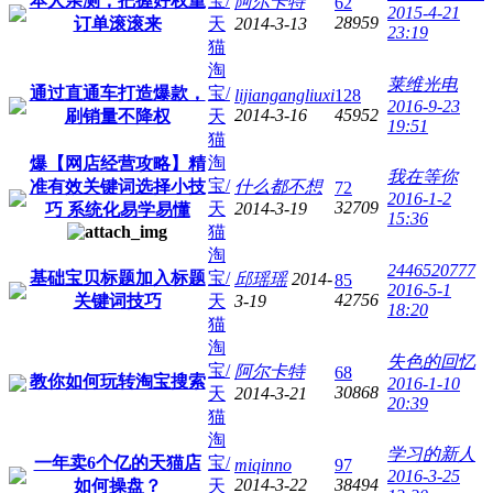
本人亲测，把握好权重
宝/
阿尔卡特
62
2015-4-21
28959
订单滚滚来
天
2014-3-13
23:19
猫
淘
莱维光电
通过直通车打造爆款，
宝/
lijiangangliuxi
128
2016-9-23
2014-3-16
45952
刷销量不降权
天
19:51
猫
淘
爆【网店经营攻略】精
我在等你
宝/
准有效关键词选择小技
什么都不想
72
2016-1-2
32709
天
2014-3-19
巧 系统化易学易懂
15:36
猫
淘
2446520777
基础宝贝标题加入标题
宝/
邱瑶瑶
2014-
85
2016-5-1
42756
关键词技巧
天
3-19
18:20
猫
淘
失色的回忆
宝/
阿尔卡特
68
教你如何玩转淘宝搜索
2016-1-10
30868
天
2014-3-21
20:39
猫
淘
学习的新人
一年卖6个亿的天猫店
宝/
miqinno
97
2016-3-25
2014-3-22
38494
如何操盘？
天