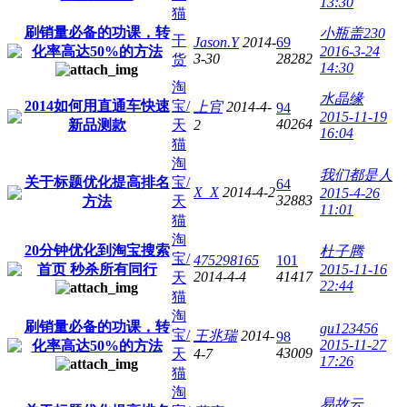
13:30
猫
刷销量必备的功课，转
小瓶盖230
干
Jason.Y
2014-
69
化率高达50%的方法
2016-3-24
3-30
28282
货
14:30
淘
水晶缘
2014如何用直通车快速
宝/
上官
2014-4-
94
2015-11-19
40264
新品测款
天
2
16:04
猫
淘
我们都是人
关于标题优化提高排名
宝/
64
X_X
2014-4-2
2015-4-26
32883
方法
天
11:01
猫
淘
20分钟优化到淘宝搜索
杜子腾
宝/
475298165
101
首页 秒杀所有同行
2015-11-16
2014-4-4
41417
天
22:44
猫
淘
刷销量必备的功课，转
gu123456
宝/
王兆瑞
2014-
98
2015-11-27
化率高达50%的方法
43009
天
4-7
17:26
猫
淘
易故云