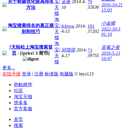
关于标题优化提高排名
宝/
蓝夜
2014-4-
79
2016-10-21
32636
方法
天
10
15:03
猫
淘
小金猪
淘宝搜索排名的真正规
宝/
felixwu
2014-
101
2022-10-3
4-15
37202
则和技巧
天
01:10
猫
淘
7天轻松上淘宝搜索首
蓝莓之夜
宝/
邱瑶瑶
2014-
73
页
- [!price!
3
荷币]
2016-5-21
39755
天
4-17
16:47
猫
更多...
在线升级
登录
|
注册
标准版
电脑版
© htys123
热帖精华
社区
淘宝天猫
拼多多
官方客服
首页
搜索