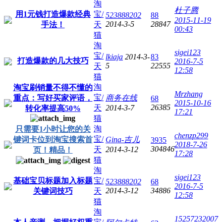
淘
杜子腾
用1元钱打造爆款经典
宝/
523888202
88
2015-11-19
2014-3-5
28847
手法！
天
00:43
猫
淘
sigei123
宝/
lkiaja
2014-3-
83
打造爆款的几大技巧
2016-7-5
5
22555
天
12:58
猫
淘
淘宝刷销量不得不懂的
Mrzhang
宝/
重点：写好买家评语，
商务在线
68
2015-10-16
26385
天
2014-3-7
转化率提高50%
17:21
猫
淘
只需要1小时让您的关
chenzp299
宝/
键词卡位到淘宝搜索首
Gina-吉儿
3935
2018-7-26
304846
天
2014-3-12
页！精品！
17:28
猫
淘
sigei123
基础宝贝标题加入标题
宝/
523888202
68
2016-7-5
2014-3-12
34886
关键词技巧
天
12:58
猫
淘
15257232007