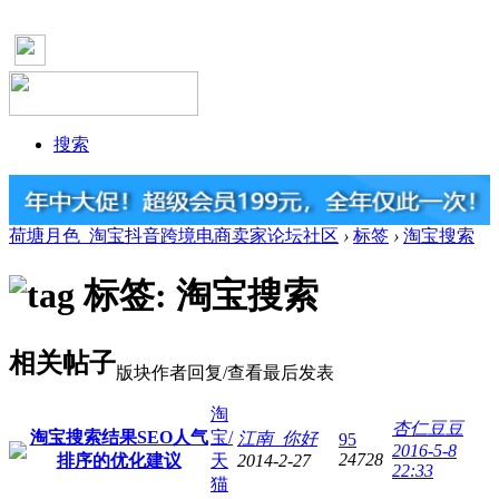
搜索
荷塘月色_淘宝抖音跨境电商卖家论坛社区
›
标签
›
淘宝搜索
标签: 淘宝搜索
相关帖子
版块
作者
回复/查看
最后发表
淘
杏仁豆豆
淘宝搜索结果SEO人气
宝/
江南_你好
95
2016-5-8
24728
排序的优化建议
天
2014-2-27
22:33
猫