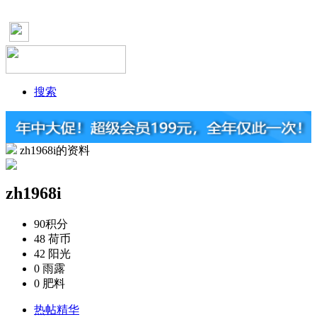
搜索
zh1968i的资料
zh1968i
90
积分
48
荷币
42
阳光
0
雨露
0
肥料
热帖精华