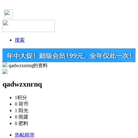
搜索
qadwzxnrnq的资料
qadwzxnrnq
1
积分
0
荷币
1
阳光
0
雨露
0
肥料
热帖精华