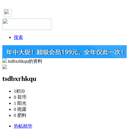
搜索
tsdbxrhkqu的资料
tsdbxrhkqu
1
积分
0
荷币
1
阳光
0
雨露
0
肥料
热帖精华