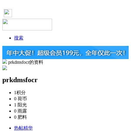
搜索
prkdmsfocr的资料
prkdmsfocr
1
积分
0
荷币
1
阳光
0
雨露
0
肥料
热帖精华