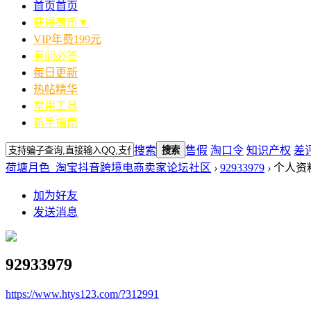
首页
首页
获得荷币▼
VIP年费199元
有问必答
每日更新
热帖精华
常用工具
新手指南
搜索
售假
淘口令
知识产权
差
搜索
荷塘月色_淘宝抖音跨境电商卖家论坛社区
›
92933979
›
个人资
加为好友
发送消息
92933979
https://www.htys123.com/?312991