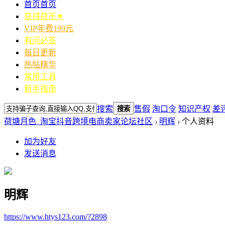
首页
首页
获得荷币▼
VIP年费199元
有问必答
每日更新
热帖精华
常用工具
新手指南
搜索
售假
淘口令
知识产权
差
搜索
荷塘月色_淘宝抖音跨境电商卖家论坛社区
›
明辉
›
个人资料
加为好友
发送消息
明辉
https://www.htys123.com/?2898