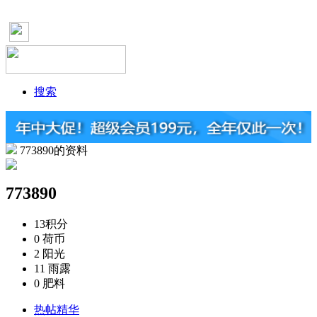
搜索
773890的资料
773890
13
积分
0
荷币
2
阳光
11
雨露
0
肥料
热帖精华