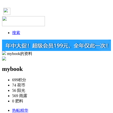
搜索
mybook的资料
mybook
699
积分
74
荷币
56
阳光
569
雨露
0
肥料
热帖精华