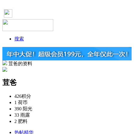
搜索
荳爸的资料
荳爸
426
积分
1
荷币
390
阳光
33
雨露
2
肥料
热帖精华