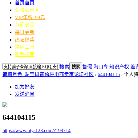
首页
首页
获得荷币▼
VIP年费199元
有问必答
每日更新
热帖精华
常用工具
新手指南
搜索
售假
淘口令
知识产权
差
搜索
荷塘月色_淘宝抖音跨境电商卖家论坛社区
›
644104115
›
个人
加为好友
发送消息
644104115
https://www.htys123.com/?199714