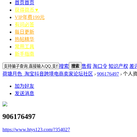
首页
首页
获得荷币▼
VIP年费199元
有问必答
每日更新
热帖精华
常用工具
新手指南
搜索
售假
淘口令
知识产权
差
搜索
荷塘月色_淘宝抖音跨境电商卖家论坛社区
›
906176497
›
个人
加为好友
发送消息
906176497
https://www.htys123.com/?354027