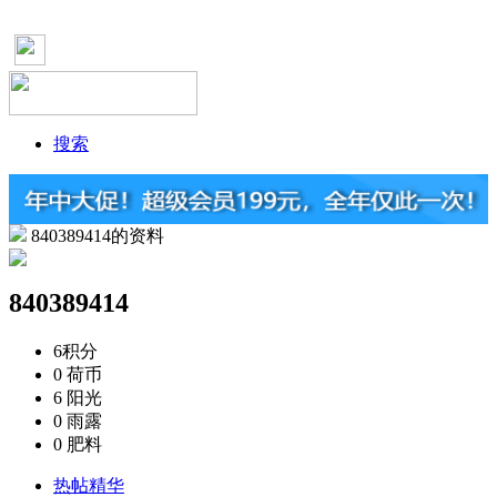
搜索
840389414的资料
840389414
6
积分
0
荷币
6
阳光
0
雨露
0
肥料
热帖精华