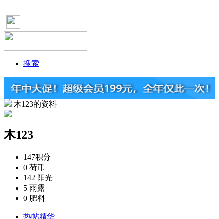
搜索
木123的资料
木123
147
积分
0
荷币
142
阳光
5
雨露
0
肥料
热帖精华