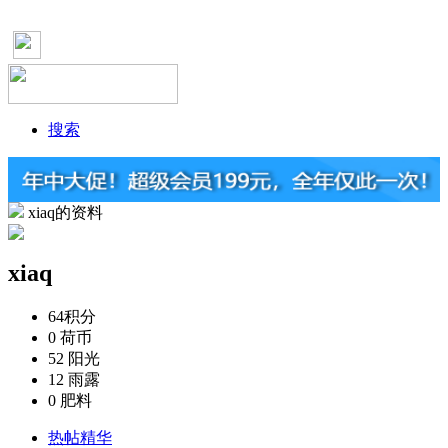
搜索
xiaq的资料
xiaq
64
积分
0
荷币
52
阳光
12
雨露
0
肥料
热帖精华