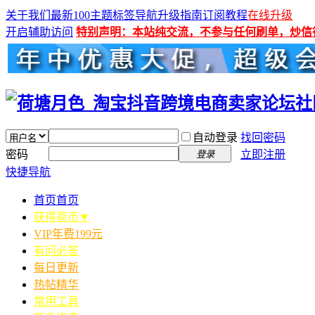
关于我们
最新100主题
标签导航
升级指南
订阅教程
在线升级
开启辅助访问
特别声明：本站纯交流，不参与任何刷单，炒信
自动登录
找回密码
密码
立即注册
登录
快捷导航
首页
首页
获得荷币▼
VIP年费199元
有问必答
每日更新
热帖精华
常用工具