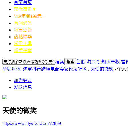
首页
首页
获得荷币▼
VIP年费199元
有问必答
每日更新
热帖精华
常用工具
新手指南
搜索
售假
淘口令
知识产权
差
搜索
荷塘月色_淘宝抖音跨境电商卖家论坛社区
›
天使的微笑
›
个人
加为好友
发送消息
天使的微笑
https://www.htys123.com/?2859