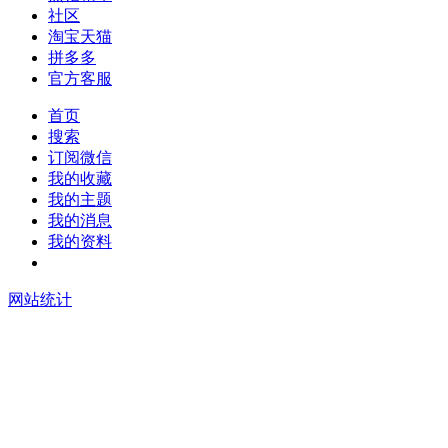
社区
淘宝天猫
拼多多
官方客服
首页
搜索
订阅微信
我的收藏
我的主题
我的消息
我的资料
在线升级
网站统计