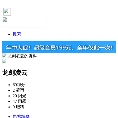
搜索
龙剑凌云的资料
龙剑凌云
69
积分
2
荷币
20
阳光
47
雨露
0
肥料
热帖精华