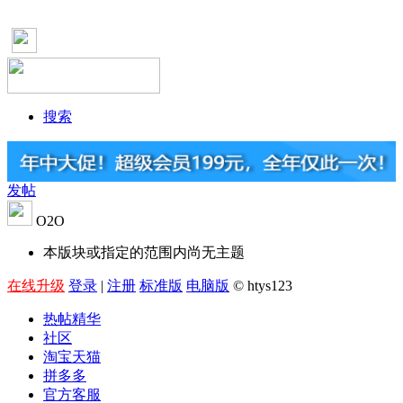
搜索
发帖
O2O
本版块或指定的范围内尚无主题
在线升级
登录
|
注册
标准版
电脑版
© htys123
热帖精华
社区
淘宝天猫
拼多多
官方客服