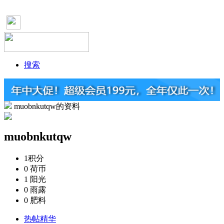
搜索
muobnkutqw的资料
muobnkutqw
1
积分
0
荷币
1
阳光
0
雨露
0
肥料
热帖精华