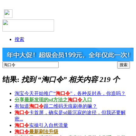
搜索
结果:
找到 “
淘口令
” 相关内容 219 个
淘宝今天开始推广“
淘口令
”，各种反封杀，你造吗？
分享最新发现的sd方法之
淘口令
入口
有知道
淘口令
跟二维码无痕刷单的嘛？
淘口令
卡首屏，确实是sd最沉寂的途径，但我还要解
密...
淘口令
实操引入自然流量
淘口令
最新刷法升级