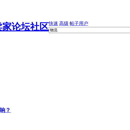
快速
高级
帖子
用户
响？