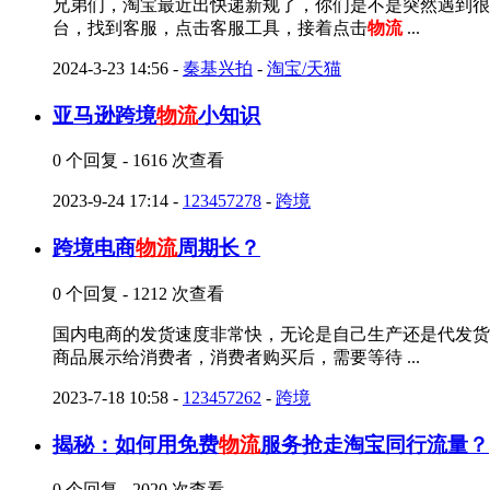
兄弟们，淘宝最近出快递新规了，你们是不是突然遇到很
台，找到客服，点击客服工具，接着点击
物流
...
2024-3-23 14:56
-
秦基兴拍
-
淘宝/天猫
亚马逊跨境
物流
小知识
0 个回复 - 1616 次查看
2023-9-24 17:14
-
123457278
-
跨境
跨境电商
物流
周期长？
0 个回复 - 1212 次查看
国内电商的发货速度非常快，无论是自己生产还是代发货
商品展示给消费者，消费者购买后，需要等待 ...
2023-7-18 10:58
-
123457262
-
跨境
揭秘：如何用免费
物流
服务抢走淘宝同行流量？
0 个回复 - 2020 次查看