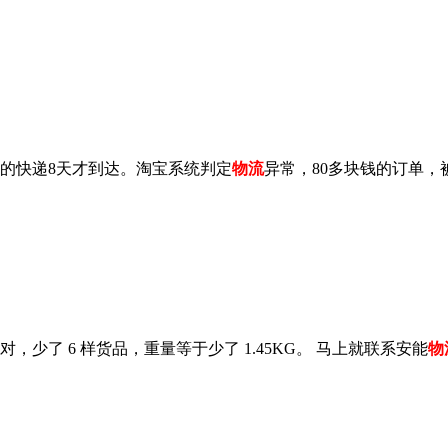
的快递8天才到达。淘宝系统判定
物流
异常，80多块钱的订单，
了 6 样货品，重量等于少了 1.45KG。 马上就联系安能
物