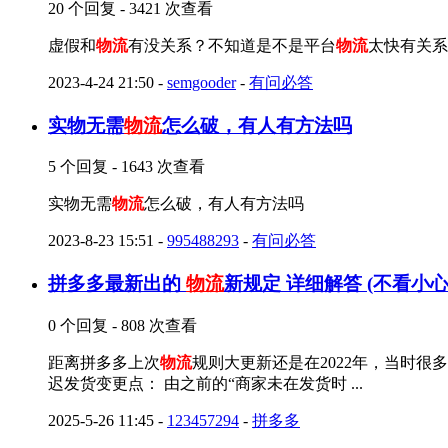
20 个回复 - 3421 次查看
虚假和
物流
有没关系？不知道是不是平台
物流
太快有关系
2023-4-24 21:50
-
semgooder
-
有问必答
实物无需
物流
怎么破，有人有方法吗
5 个回复 - 1643 次查看
实物无需
物流
怎么破，有人有方法吗
2023-8-23 15:51
-
995488293
-
有问必答
拼多多最新出的
物流
新规定 详细解答 (不看小
0 个回复 - 808 次查看
距离拼多多上次
物流
规则大更新还是在2022年，当时
迟发货变更点： 由之前的“商家未在发货时 ...
2025-5-26 11:45
-
123457294
-
拼多多