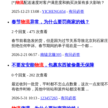
[*]
物流
配送速度对客户满意度和购买决策有多大影响？
2025-12-23 13:08
-
YICHENG654
-
有问必答
春节
物流
异常，为什么要罚商家的钱？
2 个回复 - 475 次查看
春节前着急发的货，但是因为过节关系导致北京到石家庄
拒绝任何申诉。春节期间的单子现在是一个都 ...
2026-2-21 06:57
-
南辕北辙395
-
有问必答
不要发安能
物流
，包裹东西被偷毫无保障
0 个回复 - 202 次查看
最近收到一批货，平时都不怎么点数量，这次一点发现不对，少
有收件时称，其他中转站和派件站都没有重 ...
2026-5-31 10:13
-
123457265
-
有问必答