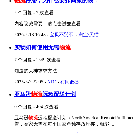
物流
停滞，为什么要扣商家的钱！
2 个回复 - 7 次查看
内容隐藏需要，请点击进去查看
2026-2-13 16:48
-
宝贝不哭不t
-
淘宝/天猫
实物如何使用无需
物流
7 个回复 - 1349 次查看
知道的大神求求方法
2025-3-3 22:05
-
ATO
-
有问必答
亚马逊
物流
远程配送计划
0 个回复 - 404 次查看
亚马逊
物流
远程配送计划（NorthAmericanRemot
着，卖家无需在每个国家单独存放库存，就能 ...