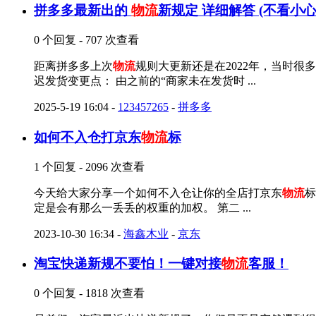
拼多多最新出的
物流
新规定 详细解答 (不看小
0 个回复 - 707 次查看
距离拼多多上次
物流
规则大更新还是在2022年，当时
迟发货变更点： 由之前的“商家未在发货时 ...
2025-5-19 16:04
-
123457265
-
拼多多
如何不入仓打京东
物流
标
1 个回复 - 2096 次查看
今天给大家分享一个如何不入仓让你的全店打京东
物流
标
定是会有那么一丢丢的权重的加权。 第二 ...
2023-10-30 16:34
-
海鑫木业
-
京东
淘宝快递新规不要怕！一键对接
物流
客服！
0 个回复 - 1818 次查看