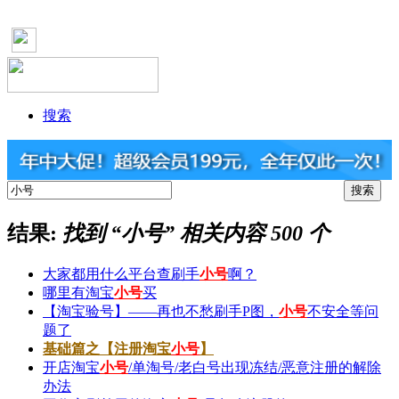
搜索
结果:
找到 “
小号
” 相关内容 500 个
大家都用什么平台查刷手
小号
啊？
哪里有淘宝
小号
买
【淘宝验号】——再也不愁刷手P图，
小号
不安全等问
题了
基础篇之【注册淘宝
小号
】
开店淘宝
小号
/单淘号/老白号出现冻结/恶意注册的解除
办法