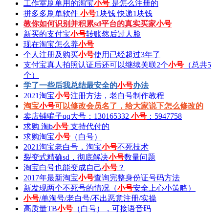
工作室刷单用的淘宝
小号
是怎么注册的
拼多多刷单软件
小号
1块钱 快递1块钱
教你如何识别并积累sd平台的真实买家
小号
新买的支付宝
小号
转账然后过人脸
现在淘宝怎么养
小号
个人注册及购买
小号
使用已经超过3年了
支付宝真人拍照认证后还可以继续关联2个
小号
（总共5
个）
学了一些后我总结最安全的
小号
办法
2021淘宝
小号
注册方法，老白号制作教程
淘宝
小号
可以修改会员名了，给大家说下怎么修改的
卖店铺骗子qq大号：130165332
小号
：5947758
求购 淘b
小号
支持代付的
求购淘宝
小号
（白号）
2021淘宝老白号，淘宝
小号
不死技术
裂变式精确sd，彻底解决
小号
数量问题
淘宝白号也能变成自己
小号
？
2017年最新淘宝
小号
查询完整身份证号码方法
新发现两个不死号的情况（
小号
安全上心小策略）
小号
/单淘号/老白号/不出恶意注册/实操
高质量TB
小号
（白号），可接语音码