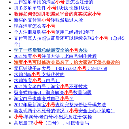
工作室刷单用的淘宝
小号
是怎么注册的
拼多多刷单软件
小号
1块钱 快递1块钱
教你如何识别并积累sd平台的真实买家
小号
新买的支付宝
小号
转账然后过人脸
现在淘宝怎么养
小号
个人注册及购买
小号
使用已经超过3年了
支付宝真人拍照认证后还可以继续关联2个
小号
（总共5
个）
学了一些后我总结最安全的
小号
办法
2021淘宝
小号
注册方法，老白号制作教程
淘宝
小号
可以修改会员名了，给大家说下怎么修改的
卖店铺骗子qq大号：130165332
小号
：5947758
求购 淘b
小号
支持代付的
求购淘宝
小号
（白号）
2021淘宝老白号，淘宝
小号
不死技术
裂变式精确sd，彻底解决
小号
数量问题
淘宝白号也能变成自己
小号
？
2017年最新淘宝
小号
查询完整身份证号码方法
新发现两个不死号的情况（
小号
安全上心小策略）
小号
/单淘号/老白号/不出恶意注册/实操
高质量TB
小号
（白号），可接语音码