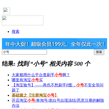
搜索
结果:
找到 “
小号
” 相关内容 500 个
大家都用什么平台查刷手
小号
啊？
哪里有淘宝
小号
买
【淘宝验号】——再也不愁刷手P图，
小号
不安全等问
题了
基础篇之【注册淘宝
小号
】
开店淘宝
小号
/单淘号/老白号出现冻结/恶意注册的解除
办法