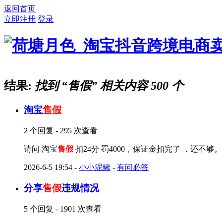
返回首页
立即注册
登录
结果:
找到 “
售假
” 相关内容 500 个
淘宝
售假
2 个回复 - 295 次查看
请问 淘宝
售假
扣24分 罚4000，保证金扣完了 ，还不
2026-6-5 19:54
-
小小泥鳅
-
有问必答
分享
售假
违规情况
5 个回复 - 1901 次查看