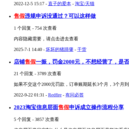
2022-12-5 15:17
-
直子的爱本
-
淘宝/天猫
售假
违规申诉没通过？可以这样做
1 个回复 - 754 次查看
内容隐藏需要，请点击进去查看
2025-7-1 14:40
-
坏坏的猪蹄肇
-
干货
店铺
售假
一振，罚金2000元，不想经营了，是
21 个回复 - 3789 次查看
如果不交这个2000元罚款，订单账期延长3个月，3个月
2022-9-22 01:31
-
Redfire
-
有问必答
2023淘宝信息层面
售假
申诉成立操作流程分享
5 个回复 - 3857 次查看