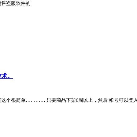
销售盗版软件的
技术。
很简单………… 只要商品下架6周以上，然后 帐号可以登入。然后 *