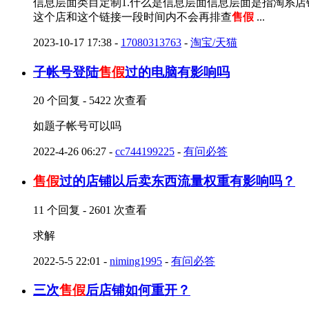
信息层面类目定制1.什么是信息层面信息层面是指淘系店
这个店和这个链接一段时间内不会再排查
售假
...
2023-10-17 17:38
-
17080313763
-
淘宝/天猫
子帐号登陆
售假
过的电脑有影响吗
20 个回复 - 5422 次查看
如题子帐号可以吗
2022-4-26 06:27
-
cc744199225
-
有问必答
售假
过的店铺以后卖东西流量权重有影响吗？
11 个回复 - 2601 次查看
求解
2022-5-5 22:01
-
niming1995
-
有问必答
三次
售假
后店铺如何重开？