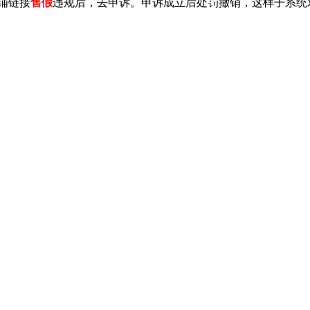
铺链接
售假
违规后，去申诉。申诉成立后处罚撤销，这样子系统