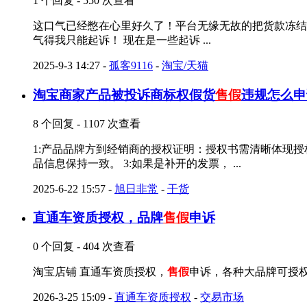
1 个回复 - 550 次查看
这口气已经憋在心里好久了！平台无缘无故的把货款冻结
气得我只能起诉！ 现在是一些起诉 ...
2025-9-3 14:27
-
孤客9116
-
淘宝/天猫
淘宝商家产品被投诉商标权假货
售假
违规怎么申
8 个回复 - 1107 次查看
1:产品品牌方到经销商的授权证明：授权书需清晰体现授
品信息保持一致。 3:如果是补开的发票， ...
2025-6-22 15:57
-
旭日非常
-
干货
直通车资质授权，品牌
售假
申诉
0 个回复 - 404 次查看
淘宝店铺 直通车资质授权，
售假
申诉，各种大品牌可授权 
2026-3-25 15:09
-
直通车资质授权
-
交易市场