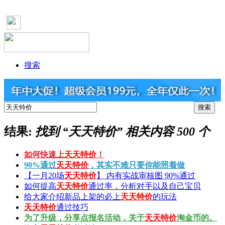
搜索
结果:
找到 “
天天特价
” 相关内容 500 个
如何快速上
天天特价
！
90%通过
天天特价
，其实不难只要你能照着做
【一月20场
天天特价
】 内有实战审核图 90%通过
如何提高
天天特价
通过率，分析对手以及自己宝贝
给大家介绍新品上架的必上
天天特价
的玩法
天天特价
通过技巧
为了升级，分享点报名活动，关于
天天特价
淘金币的。