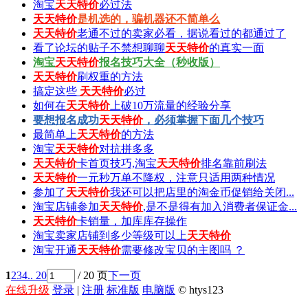
淘宝
天天特价
必过法
天天特价
是机选的，骗机器还不简单么
天天特价
老通不过的卖家必看，据说看过的都通过了
看了论坛的贴子不禁想聊聊
天天特价
的真实一面
淘宝
天天特价
报名技巧大全（秒收版）
天天特价
刷权重的方法
搞定这些
天天特价
必过
如何在
天天特价
上破10万流量的经验分享
要想报名成功
天天特价
，必须掌握下面几个技巧
最简单上
天天特价
的方法
淘宝
天天特价
对抗拼多多
天天特价
卡首页技巧,淘宝
天天特价
排名靠前刷法
天天特价
一元秒万单不降权，注意只适用两种情况
参加了
天天特价
我还可以把店里的淘金币促销给关闭...
淘宝店铺参加
天天特价
,是不是得有加入消费者保证金...
天天特价
卡销量，加库库存操作
淘宝卖家店铺到多少等级可以上
天天特价
淘宝开通
天天特价
需要修改宝贝的主图吗 ？
1
2
3
4
.. 20
/ 20 页
下一页
在线升级
登录
|
注册
标准版
电脑版
© htys123