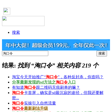
搜索
结果:
找到 “
淘口令
” 相关内容 219 个
淘宝今天开始推广“
淘口令
”，各种反封杀，你造吗？
分享最新发现的sd方法之
淘口令
入口
有知道
淘口令
跟二维码无痕刷单的嘛？
淘口令
卡首屏，确实是sd最沉寂的途径，但我还要解
密...
淘口令
实操引入自然流量
淘口令
最新刷法升级