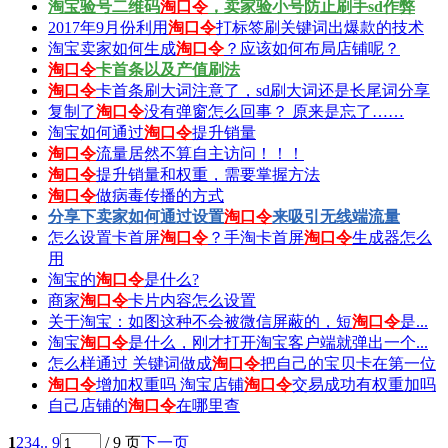
淘宝验号二维码
淘口令
，卖家验小号防止刷手sd作弊
2017年9月份利用
淘口令
打标签刷关键词出爆款的技术
淘宝卖家如何生成
淘口令
？应该如何布局店铺呢？
淘口令
卡首条以及产值刷法
淘口令
卡首条刷大词注意了，sd刷大词还是长尾词分享
复制了
淘口令
没有弹窗怎么回事？ 原来是忘了……
淘宝如何通过
淘口令
提升销量
淘口令
流量居然不算自主访问！！！
淘口令
提升销量和权重，需要掌握方法
淘口令
做病毒传播的方式
分享下卖家如何通过设置
淘口令
来吸引无线端流量
怎么设置卡首屏
淘口令
？手淘卡首屏
淘口令
生成器怎么
用
淘宝的
淘口令
是什么?
商家
淘口令
卡片内容怎么设置
关于淘宝：如图这种不会被微信屏蔽的，短
淘口令
是...
淘宝
淘口令
是什么，刚才打开淘宝客户端就弹出一个...
怎么样通过 关键词做成
淘口令
把自己的宝贝卡在第一位
淘口令
增加权重吗 淘宝店铺
淘口令
交易成功有权重加吗
自己店铺的
淘口令
在哪里查
1
2
3
4
.. 9
/ 9 页
下一页