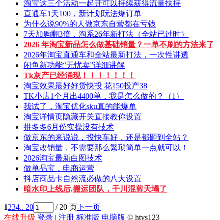
淘宝这三个活动一起开可以持续获得流量扶持
直通车1天100，新计划玩法爆订单
为什么说90%的人做京东自营都在亏钱
7天加购翻3倍，淘系26年新打法（全站已过时）
2026 年淘宝新品怎么做基础销量？一单不刷的方法来了
2026年淘宝直通车和全站最新打法，一次性讲透
闲鱼新功能“无忧卖”详细讲解
Tk灰产已经涌现！！！！！！！
淘宝效果最好好货快投 花150投产38
TK小店1个月出4400单，我是怎么做的？（1）
我试了，淘宝优化sku真的能爆单
淘宝详情页隐藏开关直接教你设置
拼多多6月份实操没有技术
做京东的来说说，投快车好，还是都砸到全站？
淘宝改销量，不需要那么繁琐简单一点就可以！
2026淘宝最新白图技术
做单品宝，电商运营
抖店商品卡自然流必做的八大设置
暗水印上线后,搬运团队，千川混剪天塌了
1
2
3
4
.. 20
/ 20 页
下一页
在线升级
登录
|
注册
标准版
电脑版
© htys123