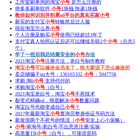
工作室刷单用的淘宝
小号
是怎么注册的
拼多多刷单软件
小号
1块钱 快递1块钱
教你如何识别并积累sd平台的真实买家
小号
新买的支付宝
小号
转账然后过人脸
现在淘宝怎么养
小号
个人注册及购买
小号
使用已经超过3年了
支付宝真人拍照认证后还可以继续关联2个
小号
（总共5
个）
学了一些后我总结最安全的
小号
办法
2021淘宝
小号
注册方法，老白号制作教程
淘宝
小号
可以修改会员名了，给大家说下怎么修改的
卖店铺骗子qq大号：130165332
小号
：5947758
求购 淘b
小号
支持代付的
求购淘宝
小号
（白号）
2021淘宝老白号，淘宝
小号
不死技术
裂变式精确sd，彻底解决
小号
数量问题
淘宝白号也能变成自己
小号
？
2017年最新淘宝
小号
查询完整身份证号码方法
新发现两个不死号的情况（
小号
安全上心小策略）
小号
/单淘号/老白号/不出恶意注册/实操
高质量TB
小号
（白号），可接语音码