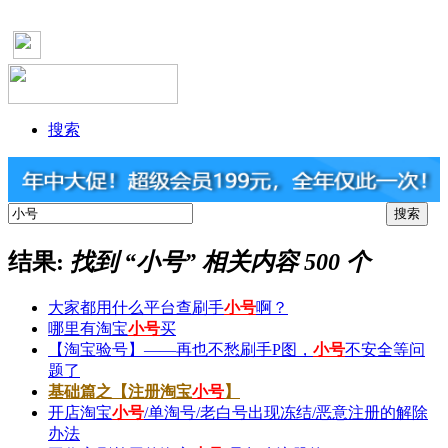
搜索
结果:
找到 “
小号
” 相关内容 500 个
大家都用什么平台查刷手
小号
啊？
哪里有淘宝
小号
买
【淘宝验号】——再也不愁刷手P图，
小号
不安全等问
题了
基础篇之【注册淘宝
小号
】
开店淘宝
小号
/单淘号/老白号出现冻结/恶意注册的解除
办法